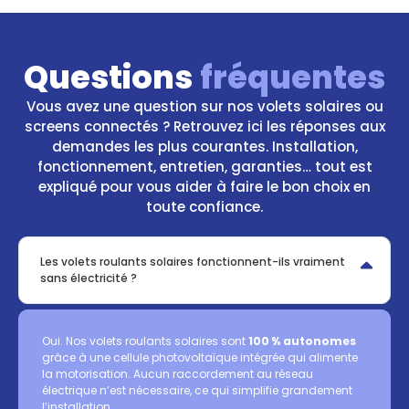
Questions
fréquentes
Vous avez une question sur nos volets solaires ou
screens connectés ? Retrouvez ici les réponses aux
demandes les plus courantes. Installation,
fonctionnement, entretien, garanties… tout est
expliqué pour vous aider à faire le bon choix en
toute confiance.
Les volets roulants solaires fonctionnent-ils vraiment
sans électricité ?
Oui. Nos volets roulants solaires sont
100 % autonomes
grâce à une cellule photovoltaïque intégrée qui alimente
la motorisation. Aucun raccordement au réseau
électrique n’est nécessaire, ce qui simplifie grandement
l’installation.